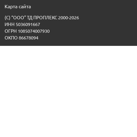
Карта сайта
(С) “ООО” ТД ПРОПЛЕКС 2000-2026
ИНН 5036091667
ОГРН 1085074007930
ОКПО 86678094