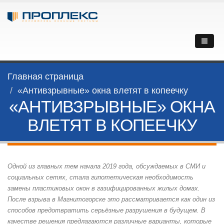
Главная страница
«Антивзрывные» окна влетят в копеечку
«АНТИВЗРЫВНЫЕ» ОКНА
ВЛЕТЯТ В КОПЕЕЧКУ
Одной из главных тем начала 2019 года, обсуждаемых в СМИ и
социальных сетях, стала гипотетическая необходимость
замены пластиковых окон в газифицированных жилых домах.
После взрыва в Магнитогорске это рассматривается как один из
способов предотвратить серьёзные разрушения в будущем. В
качестве решения предлагаются различные варианты, которые