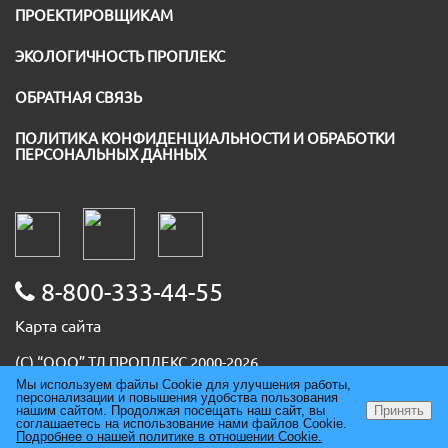
ПРОЕКТИРОВЩИКАМ
ЭКОЛОГИЧНОСТЬ ПРОПЛЕКС
ОБРАТНАЯ СВЯЗЬ
ПОЛИТИКА КОНФИДЕНЦИАЛЬНОСТИ И ОБРАБОТКИ
ПЕРСОНАЛЬНЫХ ДАННЫХ
8-800-333-44-55
Карта сайта
(С) “ООО” ТД ПРОПЛЕКС 2000-2026
ИНН 5036091667
Мы используем файлы Cookie для улучшения работы,
персонализации и повышения удобства пользования
ОГРН 1085074007930
нашим сайтом. Продолжая посещать наш сайт, вы
Принять
соглашаетесь на использование нами файлов Cookie.
ОКПО 86678094
Подробнее о нашей политике в отношении Cookie.