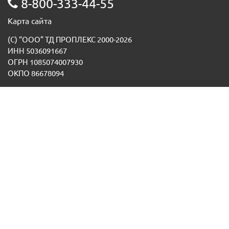
8-800-333-44-55
Карта сайта
(С) “ООО” ТД ПРОПЛЕКС 2000-2026
ИНН 5036091667
ОГРН 1085074007930
ОКПО 86678094