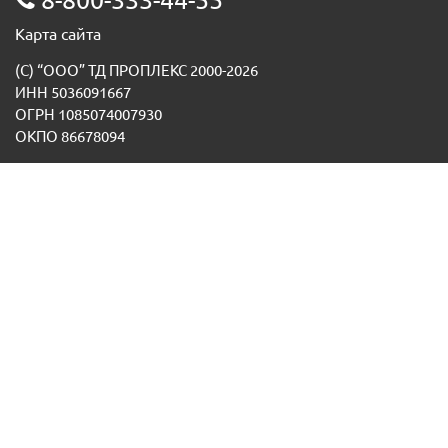
8-800-333-44-55
Карта сайта
(С) “ООО” ТД ПРОПЛЕКС 2000-2026
ИНН 5036091667
ОГРН 1085074007930
ОКПО 86678094