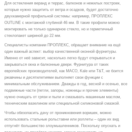
Для остекления веранд и террас, балконов и нежилых построек,
которые нужно защитить от ветра и осадков, будет достаточно
двухкамерной профильной системы: например, ПРОПЛЕКС
OUTLINE с монтажной глубиной 46 мм. В такие профили можно
монтировать не только одинарное стекло, но и герметичный
стеклопакет шириной до 22 мм.
Специалисты компании ПРОПЛЕКС, обращает внимание на ещё
один важный аспект: выбор качественной оконной фурнитуры.
Именно от неё зависит, насколько легко будут открываться и
закрываться окна и балконные двери. Фурнитура от таких
европейских производителей, как MACO, Kale или T&T, не боится
ржавчины и десятилетиями выполняет свои функции с
минимальным обслуживанием. Дважды в год, весной и осенью, все
подвижные части (петли, запоры, ножницы и прочие элементы)
нужно очищать от грязи и пыли и смазывать машинным маслом,
техническим вазелином или специальной силиконовой смазкой.
Чтобы обезопасить дачу от проникновения воришек, можно
использовать стальные рольставни или роллеты – один их вид
отпугнёт большинство злоумышленников. Поскольку опускать и