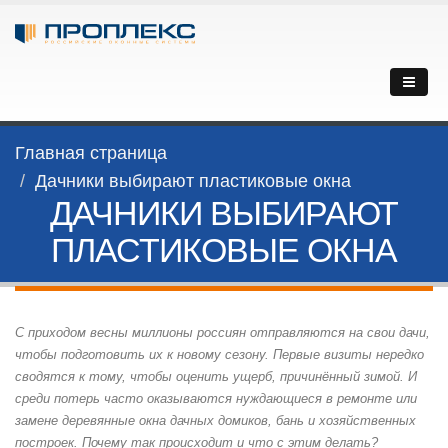
Главная страница
Дачники выбирают пластиковые окна
ДАЧНИКИ ВЫБИРАЮТ
ПЛАСТИКОВЫЕ ОКНА
С приходом весны миллионы россиян отправляются на свои дачи,
чтобы подготовить их к новому сезону. Первые визиты нередко
сводятся к тому, чтобы оценить ущерб, причинённый зимой. И
среди потерь часто оказываются нуждающиеся в ремонте или
замене деревянные окна дачных домиков, бань и хозяйственных
построек. Почему так происходит и что с этим делать?