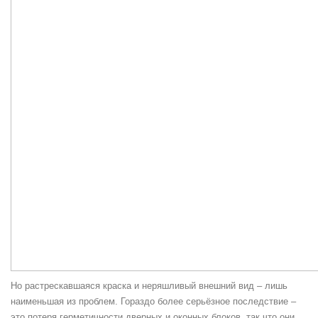
Но растрескавшаяся краска и неряшливый внешний вид – лишь
наименьшая из проблем. Гораздо более серьёзное последствие –
это потеря герметичности дверных и оконных блоков, так что они