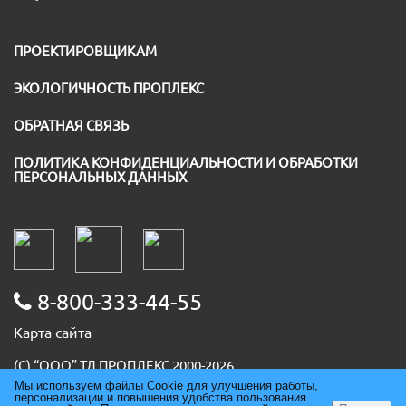
ПРОЕКТИРОВЩИКАМ
ЭКОЛОГИЧНОСТЬ ПРОПЛЕКС
ОБРАТНАЯ СВЯЗЬ
ПОЛИТИКА КОНФИДЕНЦИАЛЬНОСТИ И ОБРАБОТКИ
ПЕРСОНАЛЬНЫХ ДАННЫХ
8-800-333-44-55
Карта сайта
(С) “ООО” ТД ПРОПЛЕКС 2000-2026
ИНН 5036091667
Мы используем файлы Cookie для улучшения работы,
персонализации и повышения удобства пользования
ОГРН 1085074007930