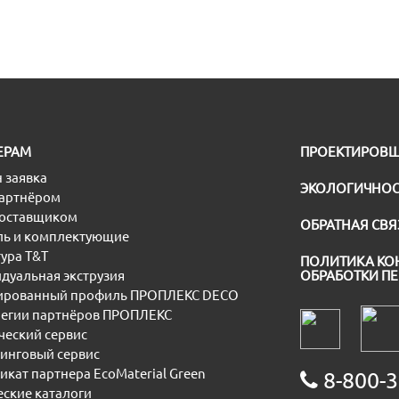
ЕРАМ
ПРОЕКТИРОВ
 заявка
ЭКОЛОГИЧНОС
партнёром
поставщиком
ОБРАТНАЯ СВЯ
ь и комплектующие
ура T&T
ПОЛИТИКА КО
дуальная экструзия
ОБРАБОТКИ П
рованный профиль ПРОПЛЕКС DECO
егии партнёров ПРОПЛЕКС
еский сервис
инговый сервис
икат партнера EcoMaterial Green
8-800-3
еские каталоги