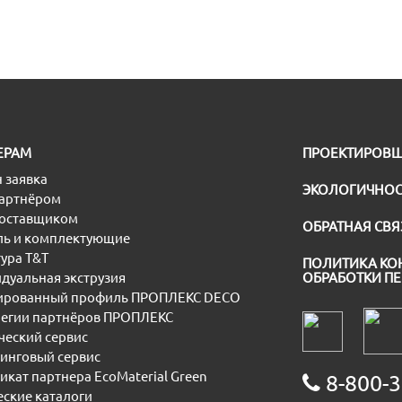
ЕРАМ
ПРОЕКТИРОВ
 заявка
ЭКОЛОГИЧНОС
партнёром
поставщиком
ОБРАТНАЯ СВЯ
ь и комплектующие
ура T&T
ПОЛИТИКА КО
дуальная экструзия
ОБРАБОТКИ П
рованный профиль ПРОПЛЕКС DECO
егии партнёров ПРОПЛЕКС
еский сервис
инговый сервис
икат партнера EcoMaterial Green
8-800-3
еские каталоги