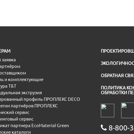
ЕРАМ
ПРОЕКТИРОВ
 заявка
ЭКОЛОГИЧНОС
партнёром
поставщиком
ОБРАТНАЯ СВЯ
ь и комплектующие
ура T&T
ПОЛИТИКА КО
дуальная экструзия
ОБРАБОТКИ П
рованный профиль ПРОПЛЕКС DECO
егии партнёров ПРОПЛЕКС
еский сервис
инговый сервис
икат партнера EcoMaterial Green
8-800-3
еские каталоги