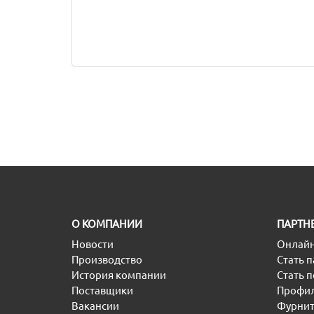
O КОМПАНИИ
ПАРТН
Новости
Онлайн
Производство
Стать 
История компании
Стать 
Поставщики
Профил
Вакансии
Фурнит