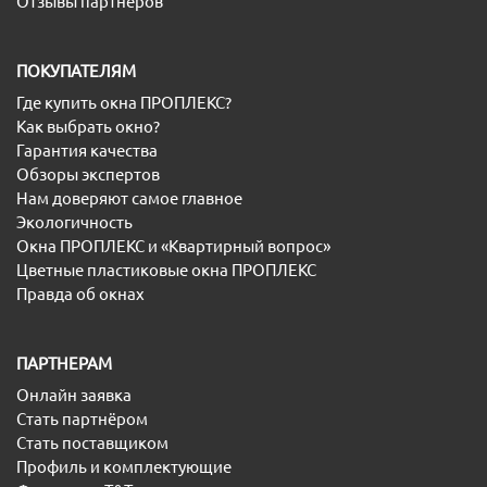
Отзывы партнеров
ПОКУПАТЕЛЯМ
Где купить окна ПРОПЛЕКС?
Как выбрать окно?
Гарантия качества
Обзоры экспертов
Нам доверяют самое главное
Экологичность
Окна ПРОПЛЕКС и «Квартирный вопрос»
Цветные пластиковые окна ПРОПЛЕКС
Правда об окнах
ПАРТНЕРАМ
Онлайн заявка
Стать партнёром
Стать поставщиком
Профиль и комплектующие