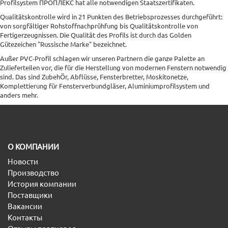
Profilsystem ПРОПЛЕКС hat alle notwendigen Staatszertifikaten.
Qualitätskontrolle wird in 21 Punkten des Betriebsprozesses durchgeführt:
von sorgfältiger Rohstoffnachprühfung bis Qualitätskontrolle von
Fertigerzeugnissen. Die Qualität des Profils ist durch das Golden
Gütezeichen "Russische Marke" bezeichnet.
Außer PVC-Profil schlagen wir unseren Partnern die ganze Palette an
Zulieferteilen vor, die für die Herstellung von modernen Fenstern notwendig
sind. Das sind ZubehÖr, Abflüsse, Fensterbretter, Moskitonetze,
Komplettierung für Fensterverbundgläser, Aluminiumprofilsystem und
anders mehr.
O КОМПАНИИ
Новости
Производство
История компании
Поставщики
Вакансии
Контакты