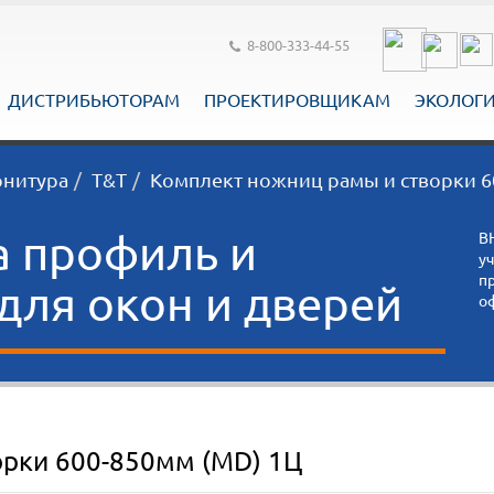
8-800-333-44-55
ДИСТРИБЬЮТОРАМ
ПРОЕКТИРОВЩИКАМ
ЭКОЛОГ
рнитура
T&T
Комплект ножниц рамы и створки 6
а профиль и
В
у
п
ля окон и дверей
о
орки 600-850мм (MD) 1Ц