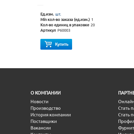
Ед.изм.
шт.
Min кол-во заказа (ед.изм.)
1
Кол-во единиц в упаковке
20
Артикул
P60003
Купить
O КОМПАНИИ
ПАРТН
Новости
Онлайн
Производство
Стать 
История компании
Стать 
Поставщики
Профил
Вакансии
Фурнит