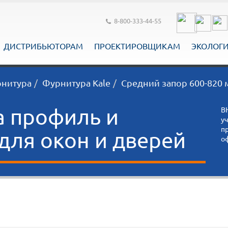
8-800-333-44-55
ДИСТРИБЬЮТОРАМ
ПРОЕКТИРОВЩИКАМ
ЭКОЛОГ
рнитура
Фурнитура Kale
Средний запор 600-820 
а профиль и
В
у
п
ля окон и дверей
о