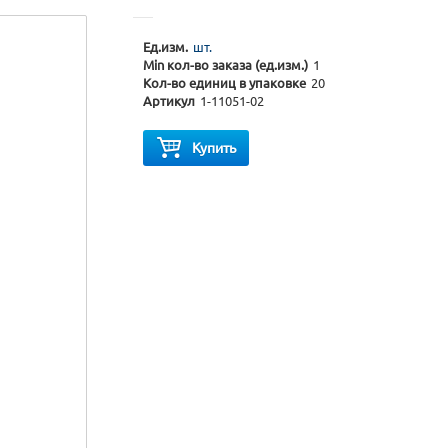
Ед.изм.
шт.
Min кол-во заказа (ед.изм.)
1
Кол-во единиц в упаковке
20
Артикул
1-11051-02
Купить