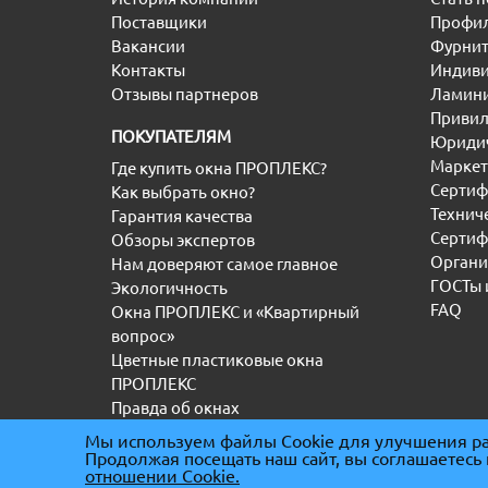
Поставщики
Профил
Вакансии
Фурнит
Контакты
Индиви
Отзывы партнеров
Ламини
Привил
ПОКУПАТЕЛЯМ
Юридич
Маркет
Где купить окна ПРОПЛЕКС?
Сертиф
Как выбрать окно?
Технич
Гарантия качества
Сертиф
Обзоры экспертов
Органи
Нам доверяют самое главное
ГОСТы 
Экологичность
FAQ
Окна ПРОПЛЕКС и «Квартирный
вопрос»
Цветные пластиковые окна
ПРОПЛЕКС
Правда об окнах
Мы используем файлы Cookie для улучшения ра
Продолжая посещать наш сайт, вы соглашаетесь
(С) “ООО” ТД ПРОПЛЕКС 2000-2026
|
ИНН 5036
отношении Cookie.