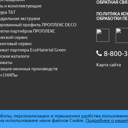
ОБРАТНАЯ СВЯ
ь и комплектующие
ура T&T
ПОЛИТИКА КО
дуальная экструзия
ОБРАБОТКИ П
рованный профиль ПРОПЛЕКС DECO
егии партнёров ПРОПЛЕКС
еский сервис
инговый сервис
икат партнера EcoMaterial Green
8-800-3
еские каталоги
икаты
Карта сайта
зация оконных производств
и СНИПы
боты, персонализации и повышения удобства пользовани
 на использование нами файлов Cookie.
Подробнее о нашей
091667
|
ОГРН 1085074007930
|
ОКПО 86678094