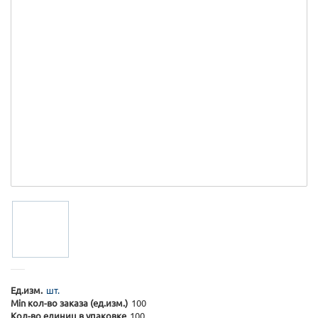
Ед.изм.
шт.
Min кол-во заказа (ед.изм.)
100
Кол-во единиц в упаковке
100